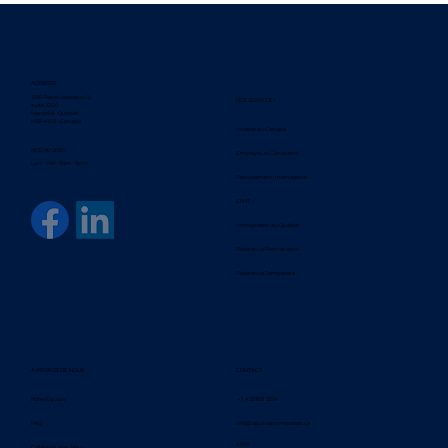
ADRESSE
1250 René Levesque O.
NOS SERVICES
suite 2200
Montréal - Québec
H3B 4W8 - Canada
Investir au Canada
NOS HEURES
Employeurs
Canadiens
Lun - Ven: 9am - 5pm
Recrutement International
EIMT
Immigration au Québec
Résidence
Permanente
Résidence
Temporaire
À PROPOS DE NOUS
CONTACT
Notre Équipe
+ 1 438 813 2236
FAQ
info@allumeimmigration.ca
AVIS
Collaborer avec Nous