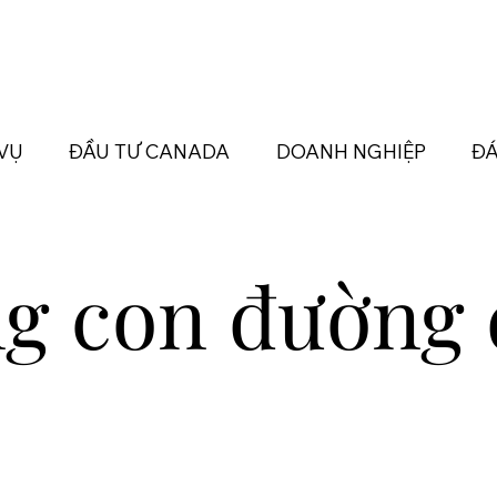
 VỤ
ĐẦU TƯ CANADA
DOANH NGHIỆP
ĐÁ
ng con đường