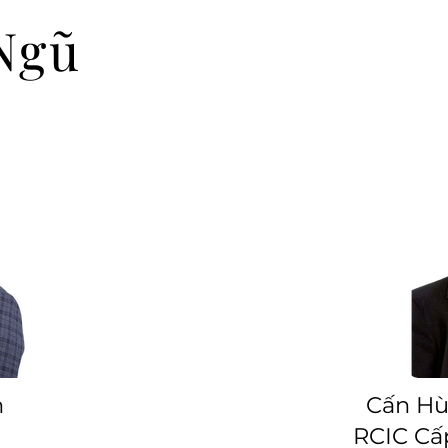
 Ngũ
n
Cấn Hù
RCIC Cấ