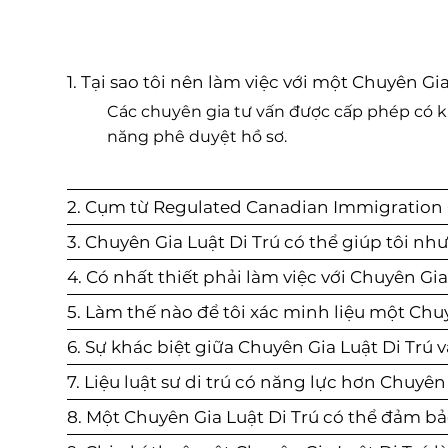
Chuyên Nghiệp Canada (CAPIC).

Dựa vào kinh nghiệm cá nhân với va
doanh nghiệp tại thủ đô Ottawa, F
- Tuyển Dụng Lao Động Nước Ngoà
1. Tại sao tôi nên làm việc với một Chuyên G
những lời khuyên chiến lược thực 
Giấy Phép với CNESST (Commissio
Các chuyên gia tư vấn được cấp phép có k
viên di trú kinh doanh, tạo điều ki
năng phê duyệt hồ sơ.
l'Équité, de la Santé et de la Sécuri
cách tối ưu khoản đầu tư kinh doa
Canada. Kinh nghiệm quốc tế mang
những hiểu biết sâu sắc về sự giao
2. Cụm từ Regulated Canadian Immigration C
hóa và thương mại, giúp nâng cao
3. Chuyên Gia Luật Di Trú có thể giúp tôi nh
vụ tư vấn của ông. Sự tận tâm của F
4. Có nhất thiết phải làm việc với Chuyên Gi
khách hàng được củng cố bởi sự t
5. Làm thế nào để tôi xác minh liệu một Ch
ông về đặc thù của từng thị trườn
6. Sự khác biệt giữa Chuyên Gia Luật Di Trú và 
năng kết nối khách hàng tới các c
7. Liệu luật sư di trú có năng lực hơn Chuyên
lực quan trọng.

8. Một Chuyên Gia Luật Di Trú có thể đảm b
Dù là đáp ứng các yêu cầu tuân thủ