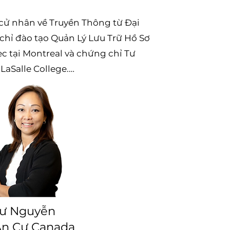
cử nhân về Truyền Thông từ Đại 
chỉ đào tạo Quản Lý Lưu Trữ Hồ Sơ 
c tại Montreal và chứng chỉ Tư 
aSalle College.

t có hơn 15 năm kinh nghiệm 
trú, nhập cư, từng hỗ trợ làm việc 
ời Việt tại Québec và tham gia 
 nhau về di trú, nhập cư Canada, 
wers, AllExperts, cùng nhiều 
 những người sáng lập của 
ư Nguyễn
ột trong những diễn đàn Việt Nam 
An Cư Canada