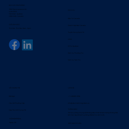
ĐỊA CHỈ VĂN PHÒNG
1250 Rene Levesque W.
DỊCH VỤ
suite 2200
Montréal - Québec
H3B 4W8 - Canada
Đầu Tư Canada
GIỜ LÀM VIỆC
Doanh Nghiệp Canada
Thứ Hai - Thứ Sáu: 9am - 5pm
Tuyển Dụng Quốc Tế
LMIA
Di Trú Québec
Dịch Vụ Thường Trú
Dịch Vụ Tạm Trú
VỀ CHÚNG TÔI
LIÊN HỆ
Đội Ngũ
+ 1 438 813 2236
Câu Hỏi Thường Gặp
info@allumeimmigration.ca
THÔNG BÁO
Hợp Tác Với Chúng Tôi
Xin lưu ý rằng chúng tôi không tiếp nhận khách hàng không đặt
lịch hẹn. Quý khách vui lòng đặt lịch tư vấn trước.
GIỜ MONTRÉAL
Ngày, Giờ
ĐẶT HẸN TƯ VẤN