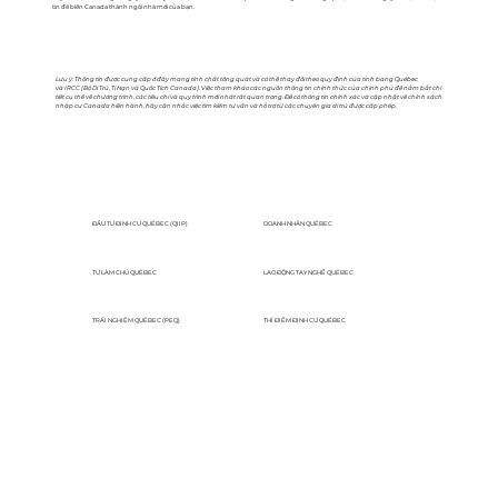
tin để biến Canada thành ngôi nhà mới của bạn.
Lưu ý: Thông tin được cung cấp ở đây mang tính chất tổng quát và có thể thay đổi theo quy định của tỉnh bang Québec
và IRCC (Bộ Di Trú, Tị Nạn và Quốc Tịch Canada). Việc tham khảo các nguồn thông tin chính thức của chính phủ để nắm bắt chi
tiết cụ thể về chương trình, các tiêu chí và quy trình mới nhất rất quan trọng. Để có thông tin chính xác và cập nhật về chính sách
nhập cư Canada hiện hành, hãy cân nhắc việc tìm kiếm tư vấn và hỗ trợ từ các chuyên gia di trú được cấp phép.
ĐẦU TƯ ĐỊNH CƯ QUÉBEC (QIIP)
DOANH NHÂN QUÉBEC
TỰ LÀM CHỦ QUÉBEC
LAO ĐỘNG TAY NGHỀ QUÉBEC
TRẢI NGHIỆM QUÉBEC (PEQ)
THÍ ĐIỂM ĐỊNH CƯ QUÉBEC