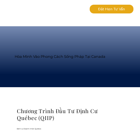
Đặt Hẹn Tư Vấn
Hòa Mình Vào Phong Cách Sống Pháp Tại Canada
Chương Trình Đầu Tư Định Cư
Québec (QIIP)
Định cư Doanh nhân Québec