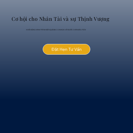
Cơ hội cho Nhân Tài và sự Thịnh Vượng
KHỞI ĐỘNG HÀNH TRÌNH ĐẾN QUÉBEC CANADA VỚI BƯỚC CHÂN ĐẦU TIÊN
Đặt Hẹn Tư Vấn